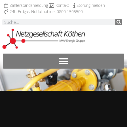
Zählerstandsmeldung
Kontakt
Störung melden
24h-Erdgas-Notfallhotline: 0800 1505500​